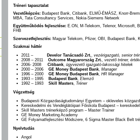
Tréneri tapasztalat
Vezetőképzés:
Budapest Bank, Citibank, ELMŰ-ÉMÁSZ, Knorr-Brem
MBA, Tata Consultancy Services, Nokia-Siemens Network
Együttműködés fejlesztése:
E.ON, M-Telekom, Telenor, Microsoft, Br
FHB
Szervezetfejlesztés:
Magyar Telekom, Pfizer, OBI, Budapest Bank,
Szakmai háttér
2011 –
Develor Tanácsadó Zrt.
,
vezérigazgató, senior tré
2008 – 2011
Outcome Magyarország Zrt.
,
vezető tréner, érték
2006- 2008
Citibank
,
ügyvezető igazgató-lakossági hitelek
2000 – 2006
GE Money Budapest Bank
,
Manager
1996 – 2000
GE Money Budapest Bank
,
HR Manager
1993 – 1995
Budapest Bank
,
Elemző
1992 – 1993
Skill Masters
,
Tréner
Végzettség
Budapesti Közgazdaságtudományi Egyetem – okleveles közgaz
Kereskedelmi és Vendéglátóipari Főiskola Budapest – keresked
Skill Masters trénerképző program – Master Trainer
GE Money Marketing Academy
GE Folyamatfejlesztési Módszere, 6 Sigma Master Black Belt tré
Nyelvtudás
Angol