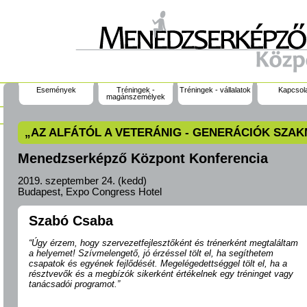
Események
Tréningek -
Tréningek - vállalatok
Kapcsol
magánszemélyek
„AZ ALFÁTÓL A VETERÁNIG - GENERÁCIÓK SZA
Menedzserképző Központ Konferencia
2019. szeptember 24. (kedd)
Budapest, Expo Congress Hotel
Szabó Csaba
“Úgy érzem, hogy szervezetfejlesztőként és trénerként megtaláltam
a helyemet! Szívmelengető, jó érzéssel tölt el, ha segíthetem
csapatok és egyének fejlődését. Megelégedettséggel tölt el, ha a
résztvevők és a megbízók sikerként értékelnek egy tréninget vagy
tanácsadói programot.”