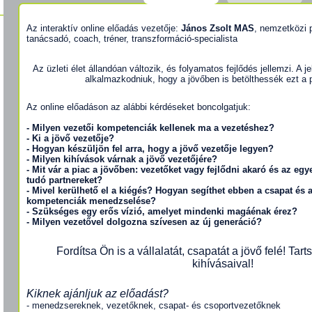
Az interaktív online előadás vezetője:
János Zsolt MAS
, nemzetközi 
tanácsadó, coach, tréner, transzformáció-specialista
Az üzleti élet állandóan változik, és folyamatos fejlődés jellemzi. A j
alkalmazkodniuk, hogy a jövőben is betölthessék ezt a p
Az online előadáson az alábbi kérdéseket boncolgatjuk:
- Milyen vezetői kompetenciák kellenek ma a vezetéshez?
- Ki a jövő vezetője?
- Hogyan készüljön fel arra, hogy a jövő vezetője legyen?
- Milyen kihívások várnak a jövő vezetőjére?
- Mit vár a piac a jövőben: vezetőket vagy fejlődni akaró és az eg
tudó partnereket?
- Mivel kerülhető el a kiégés? Hogyan segíthet ebben a csapat és
kompetenciák menedzselése?
- Szükséges egy erős vízió, amelyet mindenki magáénak érez?
- Milyen vezetővel dolgozna szívesen az új generáció?
Fordítsa Ön is a vállalatát, csapatát a jövő felé! Tart
kihívásaival!
Kiknek ajánljuk az előadást?
- menedzsereknek, vezetőknek, csapat- és csoportvezetőknek