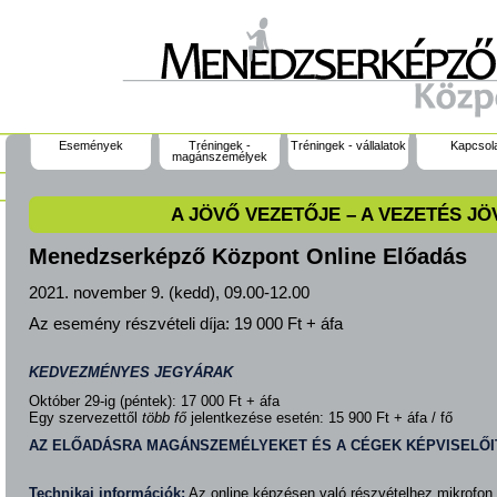
Események
Tréningek -
Tréningek - vállalatok
Kapcsol
magánszemélyek
A JÖVŐ VEZETŐJE – A VEZETÉS JÖ
Menedzserképző Központ Online Előadás
2021. november 9. (kedd), 09.00-12.00
Az esemény részvételi díja:
19 000 Ft + áfa
KEDVEZMÉNYES JEGYÁRAK
Október 29-ig (péntek): 17 000 Ft + áfa
Egy szervezettől
több fő
jelentkezése esetén: 15 900 Ft + áfa / fő
AZ ELŐADÁSRA MAGÁNSZEMÉLYEKET ÉS A CÉGEK KÉPVISELŐI
Technikai információk:
Az online képzésen való részvételhez mikrofon