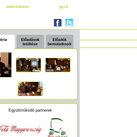
adatvédelem
gy.i.k.
éria
Előadások
Előadók
letöltése
bemutatkozói
Együttműködő partnerek