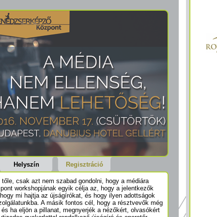
Helyszín
Regisztráció
is tőle, csak azt nem szabad gondolni, hogy a médiára
ont workshopjának egyik célja az, hogy a jelentkezők
ogy mi hajtja az újságírókat, és hogy ilyen adottságok
 szolgálatunkba. A másik fontos cél, hogy a résztvevők még
 és ha eljön a pillanat, megnyerjék a nézőkért, olvasókért