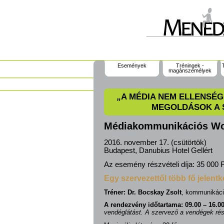
Események
Tréningek -
magánszemélyek
„A MÉDIA NEM ELLENSÉG
MEGOLDÁSOK A 
Médiakommunikációs W
2016. november 17. (csütörtök)
Budapest, Danubius Hotel Gellért
Az esemény részvételi díja:
35 000 F
Egy szervezettől több fő jelentke
Tréner:
Dr. Bocskay Zsolt
, kommunikác
A rendezvény időtartama: 09.00 – 16.0
vendéglátást. A szervező a vendégek rés