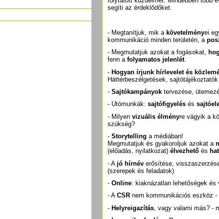
folytatott küzdelmet. Mindebben több év
segíti az érdeklődőket.
- Megtanítjuk, mik a
követelmény
ei e
kommunikáció minden területén, a
posz
- Megmutatjuk azokat a fogásokat,
hog
fenn a
folyamatos jelenlét
.
-
Hogyan írjunk hírlevelet és közlem
Háttérbeszélgetések, sajtótájékoztatók 
-
Sajtókampányok
tervezése, ütemezé
- Utómunkák:
sajtófigyelés
és
sajtóe
- Milyen
vizuális élmény
re vágyik a k
szükség?
-
Storytelling
a médiában!
Megmutatjuk és gyakoroljuk azokat a
(előadás, nyilatkozat)
élvezhető
és
ha
- A
jó hírnév
erősítése, visszaszerzése
(szerepek és feladatok)
-
Online
: kiaknázatlan lehetőségek és 
- A
CSR
nem kommunikációs eszköz - 
-
Helyreigazítás
, vagy valami más? - mi