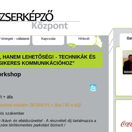
Gal
Tréningek - vállalatok
Kapcsolat
Hírlevél
, HANEM LEHETŐSÉG! - TECHNIKÁK ÉS
SIKERES KOMMUNIKÁCIÓHOZ”
orkshop
t + áfa
zése esetén 26 000 Ft + áfa / fő a díj!
iós szakember
0
/kávé- és ebédszünettel - A részvételi díj tartalmazza a
zére térítésmentes parkolást biztosít./