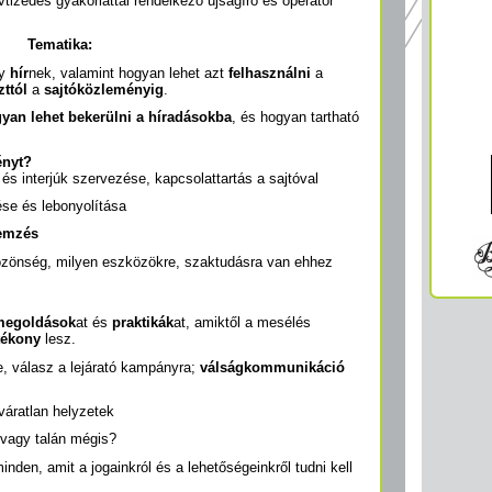
tizedes gyakorlattal rendelkező újságíró és operatőr
Tematika:
gy
hír
nek, valamint hogyan lehet azt
felhasználni
a
ttól
a
sajtóközleményig
.
yan lehet bekerülni a híradásokba
, és hogyan tartható
ényt?
és interjúk szervezése, kapcsolattartás a sajtóval
se és lebonyolítása
lemzés
özönség, milyen eszközökre, szaktudásra van ehhez
megoldások
at és
praktikák
at, amiktől a mesélés
tékony
lesz.
, válasz a lejárató kampányra;
válságkommunikáció
váratlan helyzetek
vagy talán mégis?
nden, amit a jogainkról és a lehetőségeinkről tudni kell