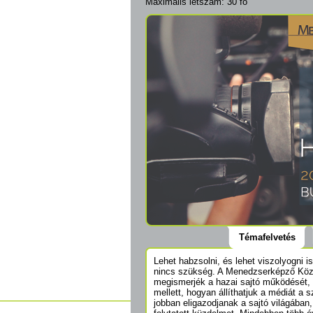
Maximális létszám: 30 fő
Témafelvetés
Lehet habzsolni, és lehet viszolyogni 
nincs szükség. A Menedzserképző Közp
megismerjék a hazai sajtó működését, h
mellett, hogyan állíthatjuk a médiát a
jobban eligazodjanak a sajtó világában,