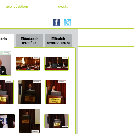
adatvédelem
gy.i.k.
éria
Előadások
Előadók
letöltése
bemutatkozói