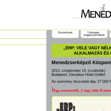
Események
Tréningek -
magánszemélyek
„ERP: VELE VAGY NÉL
ALKALMAZÁS ÉS 
Menedzserképző Központ 
2013. szeptember 19. (csütörtök)
Budapest, Danubius Hotel Gellért
Az esemény részvételi díja:
27 000 F
!
Egy szervezettől, 2 vagy több fő je