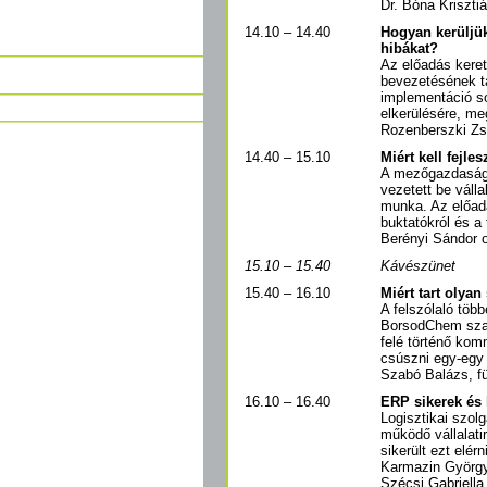
Dr. Bóna Kriszti
14.10 – 14.40
Hogyan kerüljük
hibákat?
Az előadás keret
bevezetésének ta
implementáció so
elkerülésére, me
Rozenberszki Zso
14.40 – 15.10
Miért kell fejle
A mezőgazdasági
vezetett be válla
munka. Az előadá
buktatókról és a 
Berényi Sándor o
15.10 – 15.40
Kávészünet
15.40 – 16.10
Miért tart olya
A felszólaló töb
BorsodChem szaké
felé történő kom
csúszni egy-egy 
Szabó Balázs, f
16.10 – 16.40
ERP sikerek és
Logisztikai szolg
működő vállalati
sikerült ezt elérn
Karmazin György 
Szécsi Gabriella