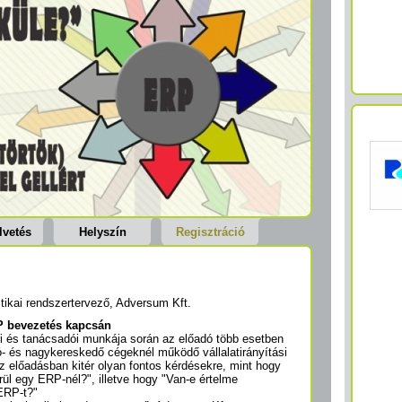
lvetés
Helyszín
Regisztráció
ztikai rendszertervező, Adversum Kft.
 bevezetés kapcsán
i és tanácsadói munkája során az előadó több esetben
tó- és nagykereskedő cégeknél működő vállalatirányítási
z előadásban kitér olyan fontos kérdésekre, mint hogy
ül egy ERP-nél?", illetve hogy "Van-e értelme
ERP-t?"