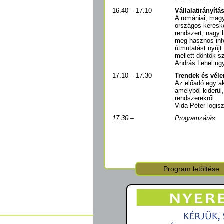
16.40 – 17.10
Vállalatirányítá
A romániai, magy
országos kereske
rendszert, nagy 
meg hasznos info
útmutatást nyújt
mellett döntők s
András Lehel ügy
17.10 – 17.30
Trendek és véle
Az előadó egy ak
amelyből kiderül,
rendszerekről.
Vida Péter logis
17.30
–
Programzárás
Program letöltése