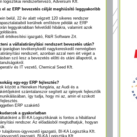
án logisztikai rendszertervező, Adversum Kft.
 el az ERP bevezetés célját meghiúsító leggyakoribb
ein belül, 22 év alatt végzett 120 sikeres rendszer
pasztalataiból kerülnek említésre példák az ERP
rán leggyakrabban felvetődő hibákra, valamint azok
goldására.
lt értékesítési igazgató, R&R Software Zrt.
szteni a vállalatirányítási rendszert bevezetés után?
 iparágban tevékenykedő nagykereskedő nemrégiben
latirányítási rendszert, azonban azzal nem ért véget a
sban szó lesz a bevezetés előtti és utáni állapotról, a
tanulságokról.
peratív és IT vezető, Chemical Seed Kft.
n sokáig egy-egy ERP fejlesztés?
bek között a Heineken Hungária, az Audi és a
rtőjeként számtalanszor segített az igények fejlesztők
munikálásában, így tudja, hogy mi az, amin el szokott
fejlesztés.
üggetlen ERP szakértő
 kudarcok a gyakorlatban
áltatóként a BI-KA Logisztikának is fontos a hibátlanul
rányítási rendszer. Az előadásból megtudhatjuk, hogyan
iük.
tulajdonos-ügyvezető igazgató, BI-KA Logisztika Kft.
 ügyvezető igazgató, BI-KA Logisztika Kft.