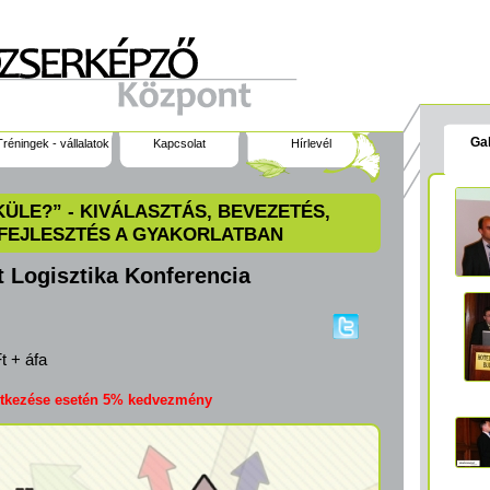
Gal
Tréningek - vállalatok
Kapcsolat
Hírlevél
KÜLE?” - KIVÁLASZTÁS, BEVEZETÉS,
FEJLESZTÉS A GYAKORLATBAN
Logisztika Konferencia
t + áfa
lentkezése esetén 5% kedvezmény