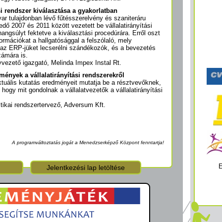
si rendszer kiválasztása a gyakorlatban
ar tulajdonban lévő fűtésszerelvény és szaniteráru
dő 2007 és 2011 között vezetett be vállalatirányítási
hangsúlyt fektetve a kiválasztási procedúrára. Erről oszt
rmációkat a hallgatósággal a felszólaló, mely
 az ERP-jüket lecserélni szándékozók, és a bevezetés
zámára is.
vezető igazgató, Melinda Impex Instal Rt.
mények a vállalatirányítási rendszerekről
tuális kutatás eredményeit mutatja be a résztvevőknek,
 hogy mit gondolnak a vállalatvezetők a vállalatirányítási
ztikai rendszertervező, Adversum Kft.
A programváltoztatás jogát a Menedzserképző Központ fenntartja!
E
Jelentkezési lap letöltése