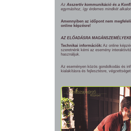
Az
Asszertív kommunikáció és a Konfl
egymáshoz, így érdemes mindkét alkalomr
Amennyiben az időpont nem megfelelő,
online képzésre!
AZ ELŐADÁSRA MAGÁNSZEMÉLYEKET
Technikai információk:
Az online képzé
szeretnénk kérni az esemény interaktivi
használjuk.
Az eseményen közös gondolkodás és info
kialakításra és fejlesztésre, végzettsége