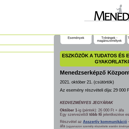
Események
Tréningek -
magánszemélyek
ESZKÖZÖK A TUDATOS ÉS 
GYAKORLATKÖ
Menedzserképző Közpon
2021. október 21. (csütörtök)
Az esemény részvételi díja:
29 000 F
KEDVEZMÉNYES JEGYÁRAK
Október 1
-ig (péntek): 26 000 Ft + áfa
Egy szervezettől
több fő
jelentkezése ese
Részvétel az
Asszertív kommunikáció
+
áfa
(ugyanazon személy részvétele esetén érvénye