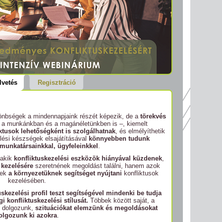
lvetés
Regisztráció
nbségek a mindennapjaink részét képezik, de a
törekvés
 a munkánkban és a magánéletünkben is –, kiemelt
ktusok lehetőségként is szolgálhatnak
, és elmélyíthetik
elési készségek elsajátításával
könnyebben tudunk
unkatársainkkal, ügyfeleinkkel
.
 akik
konfliktuskezelési eszközök hiányával küzdenek
,
 kezelésére
szeretnének megoldást találni, hanem azok
nek
a környezetüknek segítséget nyújtani
konfliktusok
kezelésében.
skezelési profil teszt segítségével mindenki be tudja
 konfliktuskezelési stílusát.
Többek között saját, a
l dolgozunk,
szituációkat elemzünk és megoldásokat
olgozunk ki azokra
.