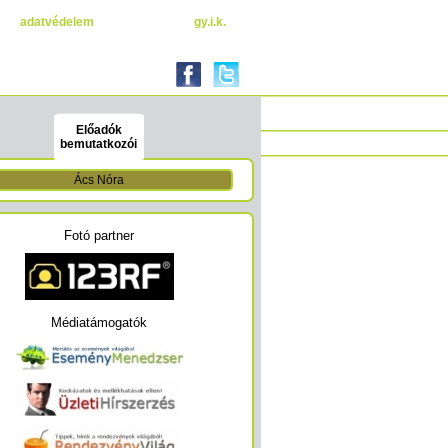
adatvédelem
gy.i.k.
Előadók
bemutatkozói
Ács Nóra
Fotó partner
Médiatámogatók