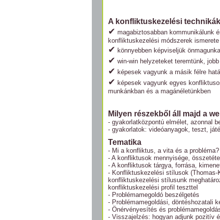
A konfliktuskezelési technikák
✔
magabiztosabban kommunikálunk és 
konfliktuskezelési módszerek ismeret
✔
könnyebben képviseljük önmagunkat
✔
win-win helyzeteket teremtünk, jobb
✔
képesek vagyunk a másik félre hatá
✔
képesek vagyunk egyes konfliktusos
munkánkban és a magánéletünkben
Milyen részekből áll majd a w
- gyakorlatközpontú elmélet, azonnal 
- gyakorlatok: videóanyagok, teszt, já
Tematika
- Mi a konfliktus, a vita és a probléma?
- A konfliktusok mennyisége, összetéte
- A konfliktusok tárgya, forrása, kimene
- Konfliktuskezelési stílusok (Thomas
konfliktuskezelési stílusunk meghatár
konfliktuskezelési
profil teszttel
- Problémamegoldó beszélgetés
- Problémamegoldási, döntéshozatali k
- Önérvényesítés és problémamegoldá
- Visszajelzés: hogyan adjunk pozitív 