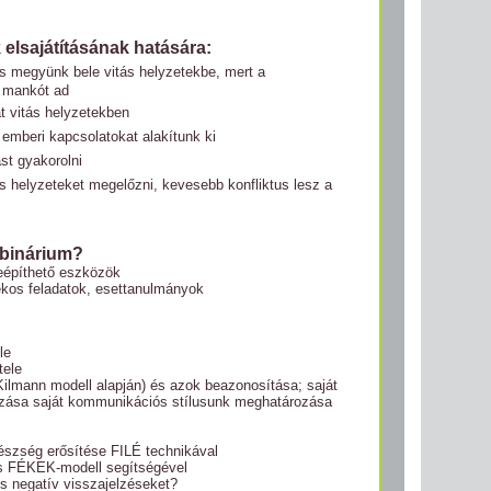
 elsajátításának hatására:
megyünk bele vitás helyzetekbe, mert a
e mankót ad
 vitás helyzetekben
 emberi kapcsolatokat alakítunk ki
st gyakorolni
 helyzeteket megelőzni, kevesebb konfliktus lesz a
ebinárium?
beépíthető eszközök
tékos feladatok, esettanulmányok
le
tele
-Kilmann modell alapján) és azok beazonosítása;
saját
ozása
saját kommunikációs stílusunk meghatározása
észség erősítése FILÉ technikával
s FÉKEK-modell segítségével
és negatív visszajelzéseket?