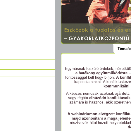
Témafe
Egymásnak feszülő érdekek, nézetkülö
a hatékony együttműködésre
–
fontossággal kell hogy bírjon.
A konfli
kapcsolatainkat. A konfliktuskez
kommunikálni m
A képzés nemcsak azoknak
ajánlott
,
vagy régóta
elhúzódó konfliktusaik
számára is hasznos, akik szeretné
A webináriumon elvégzett konfliktu
majd azonosítani a maga jelenlegi
résztvevők által hozott helyzetekke
d