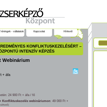
Tréningek - vállalatok
Kapcsolat
Hírlevél
EREDMÉNYES KONFLIKTUSKEZELÉSÉRT –
ZPONTÚ INTENZÍV KÉPZÉS
t Webinárium
t + áfa
tén: 24 900 Ft + áfa / fő
 Konfliktuskezelés webináriumon
:
49 000 Ft +
síthető)