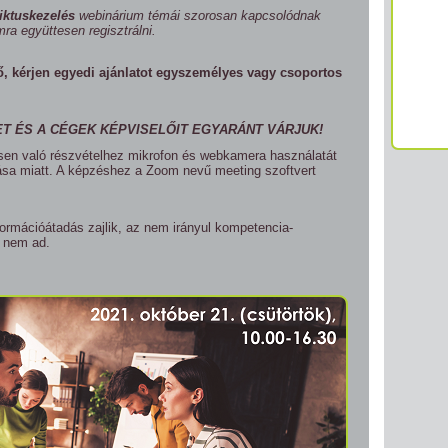
iktuskezelés
webinárium témái szorosan kapcsolódnak
a együttesen regisztrálni.
 kérjen egyedi ajánlatot egyszemélyes vagy csoportos
 ÉS A CÉGEK KÉPVISELŐIT EGYARÁNT VÁRJUK!
sen való részvételhez mikrofon és webkamera használatát
tása miatt. A képzéshez a Zoom nevű meeting szoftvert
rmációátadás zajlik, az nem irányul kompetencia-
t nem ad.