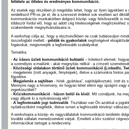
feltétele az ötletes és eredményes kommunikáció.
Az esetek egy részében jó megoldás lehet, hogy az ilyen ügyekben a 
rendelkező PR-os jár el, de a szervezet érdekei sok esetben azt diktá
kommunikációs munkakörben dolgozó közép- vagy felsővezetők is me
többször fordul elő, hogy az adott cég hitelességének megőrzéséhez
szakemberek megnyilvánulásaira is.
A workshop célja az, hogy a résztvevőkben ne csak tudatosuljon minde
összefoglaló mellett -
példák és gyakorlatok
segítségével elsajátítsá
fogásokat, megismerjék a legfontosabb szabályokat.
Tematika:
-
Az írásos üzleti kommunikáció buktatói
– kötelező elemek; hogyan 
a személyes e-mailünk - akár megnyitás nélkül - a címzett szemetes
-
Közösségi oldalakon történő üzleti kommunikáció (LinkedIn, Twi
- megjelenés (írott anyagok, fényképek), illetve a számunkra fontos pa
figyelése.
-
Megjelenés a sajtóban
- hírek „gyártása”, sajtótájékoztató, írott és s
Mennyire nagy a hírverseny, és hogyan lehet elérni egy újságíró vagy
ingerküszöbét?
-
Kríziskommunikáció - házon belül és kívül
. Mit csináljunk, ha meg
vagy álljunk ki a nyilvánosság elé?
-
A legfontosabb jogi tudnivalók
. Tisztában van Ön azokkal a jogok
nyilatkozóként megilletik, illetve ismeri a legfrissebb törvényi változás
A workshopra a közép- és nagyvállalatok kommunikáció területén dolg
további vállalati menedzsereket várjuk. Emellett a kkv szektor cégve
információkat tartogat a rendezvény.