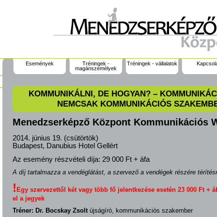
Események
Tréningek -
Tréningek - vállalatok
Kapcsol
magánszemélyek
KOMMUNIKÁLNI, DE HOGYAN? – KOMMUNIKÁ
NEMCSAK KOMMUNIKÁCIÓS SZAKEMB
Menedzserképző Központ Kommunikációs 
2014. június 19. (csütörtök)
Budapest, Danubius Hotel Gellért
Az esemény részvételi díja:
29 000 Ft + áfa
A díj tartalmazza a vendéglátást, a szervező a vendégek részére térítés
!
Egy szervezettől két vagy több fő jelentkezése esetén 23 000 Ft + áf
el a jegyek
Tréner: Dr. Bocskay Zsolt
újságíró, kommunikációs szakember