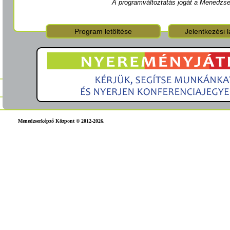
A programváltoztatás jogát a Menedzse
Program letöltése
Jelentkezési l
Menedzserképző Központ © 2012-2026.