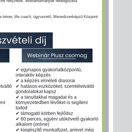
nkrét helyzetek; esettanulmányok feldolgozása
 tréner, life coach, ügyvezető, Menedzserképző Központ
✔ egynapos gyakorlatközpontú,
interaktív képzés
✔ a képzés elméleti diasorai
tváltó
✔ hatásos eszközöket, szemléletváltó
gondolatokat kapsz
✔ a tanultakkal magadat és a
eni
környezetedben lévőket is segíteni
tudod
✔ támogató körben fejlődsz
✔ 60 perces, egyéni utókövető gyakorló
alkalom (online)
✔ kiegészítő munkafüzet, amivel még