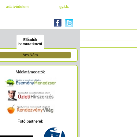
adatvédelem
gy.i.k.
Előadók
bemutatkozói
Ács Nóra
Médiatámogatók
Fotó partnerek