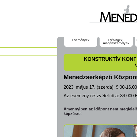
Események
Tréningek -
magánszemélyek
KONSTRUKTÍV KONF
Menedzserképző Közpon
2023. május 17. (szerda), 9.00-16.0
Az esemény részvételi díja:
34 000 F
Amennyiben az időpont nem megfelelő,
képzésre!