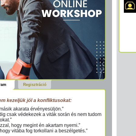
ram
Regisztráció
nem kezeljük jól a konfliktusokat:
másik akarata érvényesüljön.”
ndig csak védekezek a viták során és nem tudom
okat.”
zzal, hogy megint én akartam nyerni.”
hogy vitába fog torkollani a beszélgetés.”