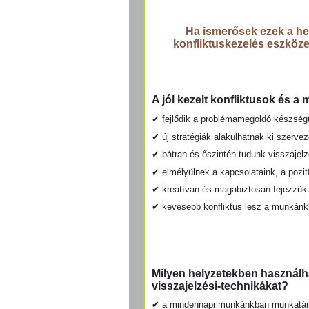
Ha ismerősek ezek a hel
konfliktuskezelés eszközei
A jól kezelt konfliktusok és a
✔ fejlődik a problémamegoldó készségü
✔ új stratégiák alakulhatnak ki szervez
✔ bátran és őszintén tudunk visszajelz
✔ elmélyülnek a kapcsolataink, a pozi
✔ kreatívan és magabiztosan fejezzük k
✔ kevesebb konfliktus lesz a munkán
Milyen helyzetekben használha
visszajelzési-technikákat?
✔ a mindennapi munkánkban munkatárs