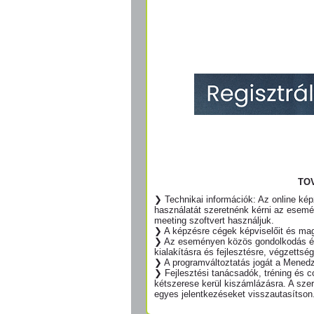
TO
❯ Technikai információk: Az online ké
használatát szeretnénk kérni az esemé
meeting szoftvert használjuk.
❯ A képzésre cégek képviselőit és ma
❯ Az eseményen közös gondolkodás és 
kialakításra és fejlesztésre, végzettsé
❯ A programváltoztatás jogát a Menedz
❯ Fejlesztési tanácsadók, tréning és co
kétszerese kerül kiszámlázásra. A szer
egyes jelentkezéseket visszautasítson