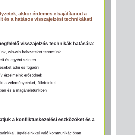
yzetek, akkor érdemes elsajátítanod a
t és a hatásos visszajelzési technikákat!
 megfelelő visszajelzés-technikák hatására:
nk, win-win helyzeteket teremtünk
eti és egyéni szinten
éseket adni és fogadni
tív érzelmeink erősödnek
i a véleményeinket, ötleteinket
kban és a magánéletünkben
tjuk a konfliktuskezelési eszközöket és a
ainkkal, ügyfeleinkkel való kommunikációban