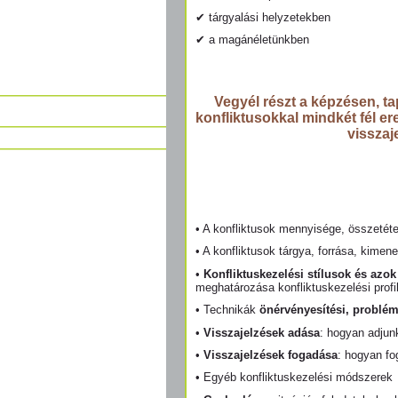
✔ tárgyalási helyzetekben
✔ a magánéletünkben
Vegyél részt a képzésen, ta
konfliktusokkal mindkét fél er
visszaj
• A konfliktusok mennyisége, összetéte
• A konfliktusok tárgya, forrása, kimene
•
Konfliktuskezelési stílusok és azo
meghatározása konfliktuskezelési profil
• Technikák
önérvényesítési, problém
•
Visszajelzések adása
: hogyan adjun
•
Visszajelzések fogadása
: hogyan fo
• Egyéb konfliktuskezelési módszerek