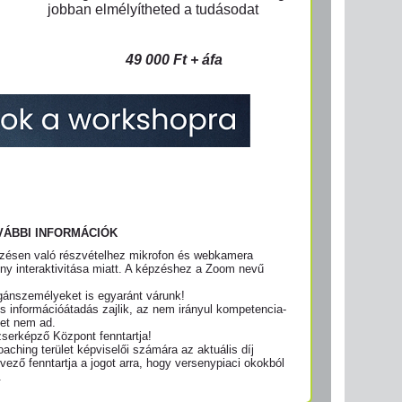
jobban elmélyítheted a tudásodat
49 000 Ft + áfa
VÁBBI INFORMÁCIÓK
pzésen való részvételhez mikrofon és webkamera
ny interaktivitása miatt. A képzéshez a Zoom nevű
gánszemélyeket is egyaránt várunk!
információátadás zajlik, az nem irányul kompetencia-
get nem ad.
serképző Központ fenntartja!
aching terület képviselői számára az aktuális díj
vező fenntartja a jogot arra, hogy versenypiaci okokból
.