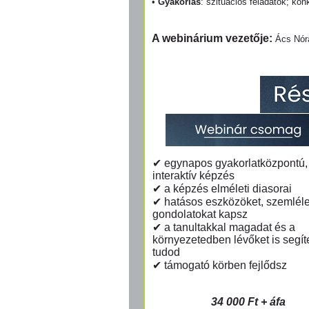
•
Gyakorlás
: szituációs feladatok; ko
A webinárium vezetője:
Ács Nóra
✔ egynapos gyakorlatközpontú,
interaktív képzés
✔ a képzés elméleti diasorai
✔ hatásos eszközöket, szemléle
gondolatokat kapsz
✔ a tanultakkal magadat és a
környezetedben lévőket is segít
tudod
✔ támogató körben fejlődsz
34 000 Ft + áfa