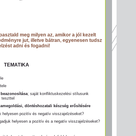
pasztald meg milyen az, amikor a jól kezelt
edményre jut, illetve bátran, egyenesen tudsz
elzést adni és fogadni!
TEMATIKA
le
tele
k beazonosítása
; saját konfliktuskezelési stílusunk
 teszttel
amegoldási, döntéshozatali készség erősítésére
k helyesen pozitív és negatív visszajelzéseket?
gadjuk helyesen a pozitív és a negatív visszajelzéseket?