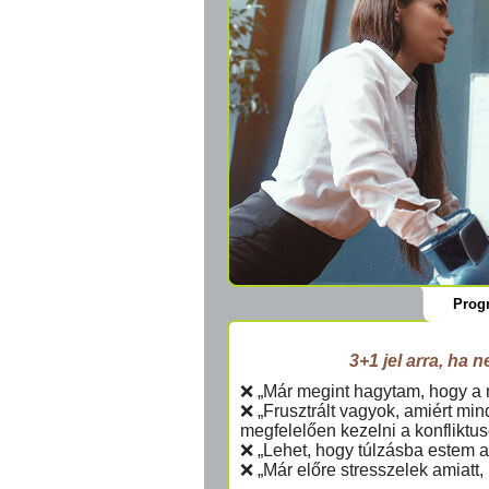
Prog
3+1 jel arra, ha 
❌ „Már megint hagytam, hogy a 
❌
„Frusztrált vagyok, amiért mi
megfelelően kezelni a konfliktus
❌
„Lehet, hogy túlzásba estem a
❌
„Már előre stresszelek amiatt, 