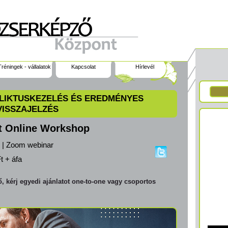
Tréningek - vállalatok
Kapcsolat
Hírlevél
LIKTUSKEZELÉS ÉS EREDMÉNYES
VISSZAJELZÉS
t Online Workshop
0 | Zoom webinar
t + áfa
 kérj egyedi ajánlatot one-to-one vagy csoportos