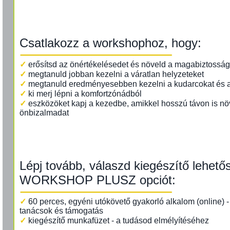
Csatlakozz a workshophoz, hogy:
✓
erősítsd az önértékelésedet és növeld a magabiztossá
✓
megtanuld jobban kezelni a váratlan helyzeteket
✓
megtanuld eredményesebben kezelni a kudarcokat és a
✓
ki merj lépni a komfortzónádból
✓
eszközöket kapj a kezedbe, amikkel hosszú távon is nö
önbizalmadat
Lépj tovább, válaszd kiegészítő lehető
WORKSHOP PLUSZ opciót:
✓
60 perces, egyéni utókövető gyakorló alkalom (online) 
tanácsok és támogatás
✓
kiegészítő munkafüzet - a tudásod elmélyítéséhez