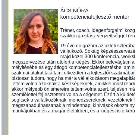
ÁCS NÓRA
kompetenciafejlesztő mentor
Tréner, coach, idegenforgalmi köz
szakközgazdász végzettséggel re
19 éve dolgozom az üzleti szféráb
vállalkozó. Sokáig képzésszervezé
majd közel 300 konferencia, works
megszervezése után utolért a kiégés. Ekkor belevágtam 
mélyítésébe és egy átfogó kompetenciafejlesztésbe, ami
szakmai utakat találtam, elkezdtem a fejlesztői szakmában
biztosan tudom, hogy ha már a vállalkozásom megalapítá
lettem volna azoknak a készségeknek, amikkel most rend
akkor mélyebb önismeretre tettem volna szert, teljesen más
szemlélettel fejlesztettem volna a cégemet. Ezért a külde
segítsek a vállalkozóknak, menedzsereknek, vezetőknek f
megszabadulhassanak a mindennapi kihívások okozta ny
munkájukban és a magánéletükben, és a kiégést is elkerül