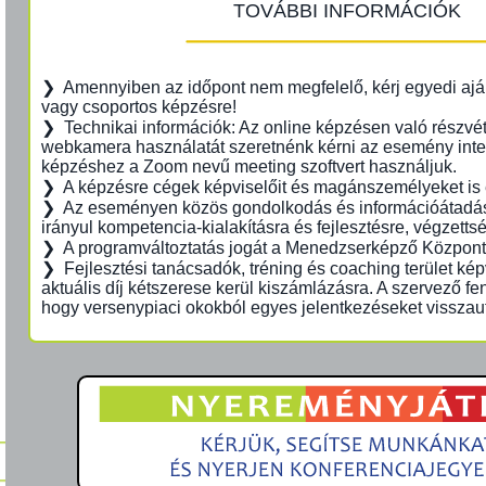
TOVÁBBI INFORMÁCIÓK
❯ Amennyiben az időpont nem megfelelő, kérj egyedi aján
vagy csoportos képzésre!
❯ Technikai információk: Az online képzésen való részvé
webkamera használatát szeretnénk kérni az esemény intera
képzéshez a Zoom nevű meeting szoftvert használjuk.
❯ A képzésre cégek képviselőit és magánszemélyeket is 
❯ Az eseményen közös gondolkodás és információátadás 
irányul kompetencia-kialakításra és fejlesztésre, végzetts
❯ A programváltoztatás jogát a Menedzserképző Központ f
❯ Fejlesztési tanácsadók, tréning és coaching terület ké
aktuális díj kétszerese kerül kiszámlázásra. A szervező fenn
hogy versenypiaci okokból egyes jelentkezéseket visszaut