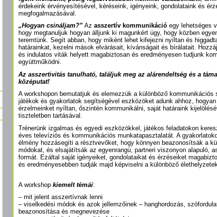
érdekeink érvényesítésével, kéréseink, igényeink, gondolataink és érz
megfogalmazásával.
„Hogyan csináljam?”
Az
asszertív kommunikáció
egy lehetséges v
hogy megtanuljuk hogyan álljunk ki magunkért úgy, hogy közben egyen
teremtünk. Segít abban, hogy miként lehet kifejezni nyíltan és higgad
határainkat, kezelni mások elvárásait, kívánságait és bírálatait. Hozz
és indulatos viták helyett magabiztosan és eredményesen tudjunk ko
együttműködni.
Az asszertivitás tanulható, találjuk meg az alárendeltség és a táma
középutat!
A workshopon bemutatjuk és elemezzük a különböző kommunikációs st
játékok és gyakorlatok segítségével eszközöket adunk ahhoz, hogyan 
érzelmeinket nyíltan, őszintén kommunikálni, saját határaink kijelölé
tiszteletben tartásával.
Trénerünk izgalmas és egyedi eszközökkel, játékos feladatokon keresz
éves televíziós és kommunikációs munkatapasztalatát. A gyakorlatokon
élmény hozzásegíti a résztvevőket, hogy könnyen beazonosítsák a kü
módokat, és elsajátítsák az egyenrangú, partneri viszonyon alapuló, 
formát. Ezáltal saját igényeiket, gondolataikat és érzéseiket magabiz
és eredményesebben tudják majd képviselni a különböző élethelyzete
A workshop
kiemelt témái
:
– mit jelent asszertívnak lenni
– viselkedési módok és azok jellemzőinek – hanghordozás, szófordula
beazonosítása és megnevezése