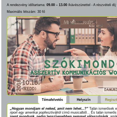
A rendezvény időtartama:
09.00 – 13.00
/kávészünettel - A részvételi díj
Maximális létszám: 30 fő
Témafelvetés
Helyszín
Regiszt
„Hogyan mondjam el neked, amit nem lehet...?”
Talán ismerősek e
riport egy amerikai popfesztiválról
című musicalből... És talán ismerős 
igent mondunk, pedig legszívesebben nemmel válaszolnánk
, ami