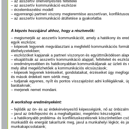
– az asszertív önérvényesítés feltételei
– az asszertív kommunikáció eszközei
– érzelemkezelési modell
– egyenrangú partneri viszony megteremtése asszertívan, konfliktuso
– az asszertív kommunikáció átültetése a gyakorlatba
A képzés hozzájárul ahhoz, hogy a résztvevők:
– megismerjék az asszertív kommunikációt, amely a hatékony és er
egyik eszköze;
– képesek legyenek megválasztani a megfelelő kommunikációs formát
élethelyzetekben;
– eszközöket kapjanak a partneri viszonyon és együttműködésen ala
– elsajátítsák az asszertív kommunikáció alapjait, feltételeit és eszköz
– eredményesebben és hatékonyabban kommunikáljanak az üzleti és 
mely által megelőzhetőek a kommunikációs elcsúszások;
– képesek legyenek kéréseiket, gondolataikat, érzéseiket úgy megfoga
és mások érdekeit nem sértik meg;
– tudjanak egyenes, nyílt és pontos visszajelzést adni kollégáiknak, ü
barátaiknak;
– merjenek nemet mondani.
A workshop eredményeként:
– fejlődik az ön- és az érdekérvényesítő képességünk, nő az önbizalm
– javul az önkifejezési és a meghallgatási, megértési készségünk;
– a hatékonyabb probléma- és konfliktuskezelésnek köszönhetően csök
munkaidőt és energiát takarítunk meg, javul a munkahelyi légkör, és j
munkakapcsolataink;