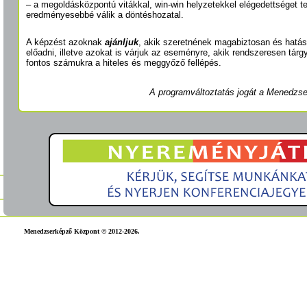
– a megoldásközpontú vitákkal, win-win helyzetekkel elégedettséget t
eredményesebbé válik a döntéshozatal.
A képzést azoknak
ajánljuk
, akik szeretnének magabiztosan és hatás
előadni, illetve azokat is várjuk az eseményre, akik rendszeresen tár
fontos számukra a hiteles és meggyőző fellépés.
A programváltoztatás jogát a Menedzse
Menedzserképző Központ © 2012-2026.