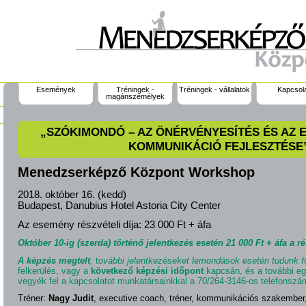
Események
Tréningek -
Tréningek - vállalatok
Kapcsol
magánszemélyek
„SZÓKIMONDÓ – AZ ÖNÉRVÉNYESÍTÉS ÉS AZ
KOMMUNIKÁCIÓ FEJLESZTÉSE
Menedzserképző Központ Workshop
2018. október 16. (kedd)
Budapest, Danubius Hotel Astoria City Center
Az esemény részvételi díja:
23 000 Ft + áfa
Október 10-ig (szerda) történő jelentkezés esetén 21 000 Ft + áfa a rés
A képzés megtelt
,
t
ovábbi jelentkezéseket
lemondások esetén
tudunk f
felkerülés, vagy a
következő képzési időpont
kapcsán, és a további eg
vegyék fel a kapcsolatot munkatársainkkal a 70/264-3146-os telefonszá
Tréner:
Nagy Judit
, executive coach, tréner, kommunikációs szakembe