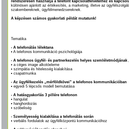
rendszeresen használja a telefont kapcsolatfelvételhez és kapcsol
különösen ajánlott az értékesítés, a marketing, illetve az ügyfélszolgá
szakembereknek, ügyfélmenedzsereknek.
A képzésen számos gyakorlati példát mutatunk!
Tematika
- A telefonálás lélektana
• A telefonos kommunikáció pszichológiája
- A telefonos ügyfél- és partnerkezelés helyes szemléletmódjána
• a céges image alkotóeleme
• szimpátia és hitelesség kialakítása
• csapatmunka
- Az ügyfélkezelés „mérföldkövei” a telefonos kommunikációban
• egyedi 5 lépcsős modell bemutatása
- A hatásgyakorlás 3 pillére telefonon
• hangulat
• hanghordozás
• szóbeliség
- Személyesség kialakítása a telefonálás során
• verbális fordulatok az ügyfélközpontú kommunikációhoz