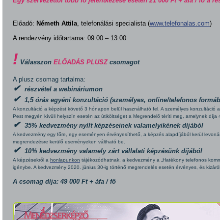
Egy szervezettől több fő jelentkezése esetén 21 000 Ft + áfa / fő a rés
Előadó:
Németh Attila
, telefonálási specialista (
www.telefonalas.com
)
A rendezvény időtartama: 09.00 – 13.00
!
Válasszon
ELŐADÁS PLUSZ
csomag
ot
A plusz csomag tartalma:
✔
részvétel a webináriumon
✔
1,5 órás egyéni konzultáció (személyes, online/telefonos formáb
A konzultáció a képzést követő 3 hónapon belül használható fel. A személyes konzultáció a 
Pest megyén kívüli helyszín esetén az útiköltséget a Megrendelő téríti meg, amelynek díja 4
✔
35% kedvezmény nyílt képzéseinek valamelyikének díjából
A kedvezmény egy főre, egy eseményen érvényesíthető, a képzés alapdíjából kerül levonás
megrendezésre kerülő eseményeken váltható be.
✔
10% kedvezmény valamely zárt vállalati képzésünk díjából
A képzésekről a
honlapunkon
tájékozódhatnak, a kedvezmény a „Hatékony telefonos komm
igénybe. A kedvezmény 2020. június 30-ig történő megrendelés esetén érvényes, és kizáról
A csomag díja: 49 000 Ft + áfa / fő