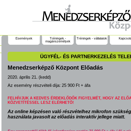
Események
Tréningek -
Tréningek - vállalatok
Kapcsol
magánszemélyek
ÜGYFÉL- ÉS PARTNERKEZELÉS TEL
Menedzserképző Központ Előadás
2020. április 21. (kedd)
Az esemény részvételi díja:
25 900 Ft + áfa
FELHÍVJUK A KEDVES ÉRDEKLŐDŐK FIGYELMÉT, HOGY AZ ELŐ
KÖZVETÍTÉSSEL LESZ ELÉRHETŐ!
Az online képzésen való részvételhez
mikrofon szüksé
használata javasolt az előadás interaktív jellege miatt.