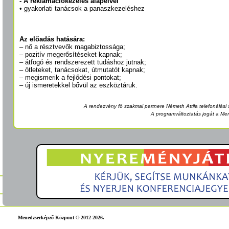
- A reklamációkezelés alapelvei
• gyakorlati tanácsok a panaszkezeléshez
Az előadás hatására:
– nő a résztvevők magabiztossága;
– pozitív megerősítéseket kapnak;
– átfogó és rendszerezett tudáshoz jutnak;
– ötleteket, tanácsokat, útmutatót kapnak;
– megismerik a fejlődési pontokat;
– új ismeretekkel bővül az eszköztáruk.
A rendezvény fő szakmai partnere Németh Attila telefonálási s
A programváltoztatás jogát a Me
Menedzserképző Központ © 2012-2026.