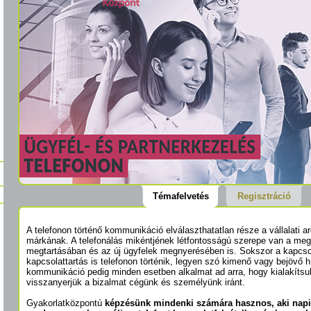
Témafelvetés
Regisztráció
A telefonon történő kommunikáció elválaszthatatlan része a vállalati 
márkának. A telefonálás mikéntjének létfontosságú szerepe van a meg
megtartásában és az új ügyfelek megnyerésében is. Sokszor a kapcsol
kapcsolattartás is telefonon történik, legyen szó kimenő vagy bejövő h
kommunikáció pedig minden esetben alkalmat ad arra, hogy kialakítsu
visszanyerjük a bizalmat cégünk és személyünk iránt.
Gyakorlatközpontú
képzésünk mindenki számára hasznos, aki nap