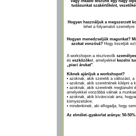
Vagy inkább teszünk egy nagy lépé
tudásunkat szakértőként, vezetők
Hogyan használjuk a megszerzett ko
lehet a folyamatot személyre
Hogyan menedzseljük magunkat?
Mi
azokat vonzóvá?
Hogy kezeljük ezt
A workshopon a résztvevők
személyes
és
eszközök
et, amelyekkel
kezelni tu
„piaci árukat”
.
Kiknek ajánljuk a workshopot?
• azoknak, akik szeretik a változást, a
• azoknak, akik szeretnének kilépni a 
• azoknak, akik szeretnék megtanulni 
amelyekkel vonzóbbá válnak a munkae
• azoknak, akik kíváncsiak arra, hogy
környezetükre;
• mindenkinek, aki elfogadja, hogy sem
Az elmélet–gyakorlat aránya: 50-50%