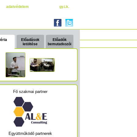
adatvédelem
gy.i.k.
éria
Előadások
Előadók
letöltése
bemutatkozói
Fő szakmai partner
Együttműködő partnerek