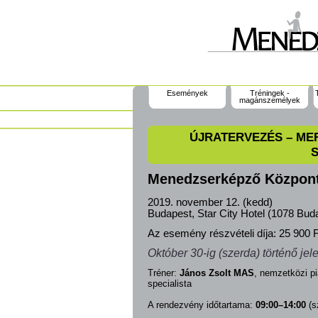
Események
Tréningek -
magánszemélyek
ÚJRATERVEZÉS – MER
Menedzserképző Közpon
2019. november 12. (kedd)
Budapest, Star City Hotel (1078 Buda
Az esemény részvételi díja:
25 900 F
Október 30-ig (szerda) történő jele
Tréner:
János Zsolt MAS
, nemzetközi pi
specialista
A rendezvény időtartama:
09:00–14:00
(s