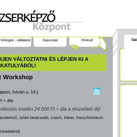
Gal
Tréningek - vállalatok
Kapcsolat
Hírlevél
JEN VÁLTOZTATNI ÉS LÉPJEN KI A
SKATULYÁBÓL!
t Workshop
pest, István u. 14.)
t + áfa
ntkezés esetén 24 000 Ft + áfa a részvételi díj!
acelemző, üzleti tanácsadó, coach, tréner, transzformáció-
zünetekkel)