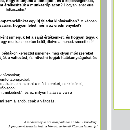
st, hogy kitűnjünk a tömegből, és a képességeinket,
ént értékesítsük a munkaerőpiacon?
Hogyan lehet erre
felkészülni?
mpetenciáinkat egy új feladat kihívásaiban?
Miképpen
 szabni,
hogyan lehet mérni az eredményeket?
ként ismerjük fel a saját értékeinket, és hogyan tegyük
 egy munkacsoporton belül, illetve a menedzsmentben?
 példák
on keresztül ismernek meg olyan
módszerek
et
dják a változást
, és
növelni fogják hatékonyságukat és
 kihívásokat;
komfortzónájukból;
és alkalmazni azokat a módszereket, eszközöket,
rőpiacon;
an „működnek”, és ez milyen hatással van a
mi sem állandó, csak a változás.
.
A rendezvény fő szakmai partnere az Al&E Consulting.
A programváltoztatás jogát a Menedzserképző Központ fenntartja!