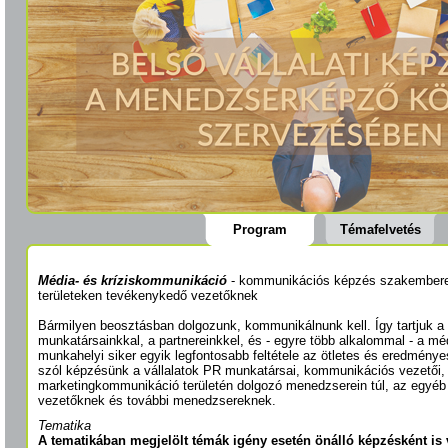
Program
Témafelvetés
Média- és kríziskommunikáció
- kommunikációs képzés szakembere
területeken tevékenykedő vezetőknek
Bármilyen beosztásban dolgozunk, kommunikálnunk kell. Így tartjuk a 
munkatársainkkal, a partnereinkkel, és - egyre több alkalommal - a méd
munkahelyi siker egyik legfontosabb feltétele az ötletes és eredmény
szól képzésünk a vállalatok PR munkatársai, kommunikációs vezetői, s
marketingkommunikáció területén dolgozó menedzserein túl, az egyéb
vezetőknek és további menedzsereknek.
Tematika
A tematikában megjelölt témák igény esetén önálló képzésként is 