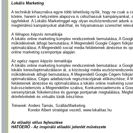
Lokális Marketing
A technikát kihasználva egyre több lehetőség nyílik, hogy ne csak a c
körére, hanem a helyzetére alapozva is célozhassuk kampányainkat, 
ügyfeleket. A Lokális Marketinggel egy olyan eszközrendszert adunk a
megtérülésű kampányokat alakíthat, és folyamatosan szerezhet relevá
A félnapos képzés tematikája
A lokális online marketing komplex rendszerének bemutatása; A Goog
működésének átfogó bemutatása; A Megrendelő Google Cégem fiókján
optimalizálása; A Megrendelő social media felületeinek átnézése és opt
online marketing szempontjai alapján.
Az egész napos képzés tematikája
A lokális online marketing komplex rendszerének bemutatása: a Googl
lokális keresőoptimalizáláson át, a közösségi média eszközrendszeré
működésének átfogó bemutatása; A Megrendelő Google Cégem fiókján
optimalizálása; Céges adatbázisok regisztrációjának előkészítése; A 
felületeinek átnézése és optimalizálása a lokális online marketing szem
kulcsszóelemzés a Megrendelőre szabva; Konkurenciaelemzés a Goog
versenytársak fiókelemzése és gyenge pontjainak megtalálása; Megfel
drónfelvételek és virtuális túrák készítése.
Trénerek:
Anders Tamás, SzállásMarketing
Kondor Albert stratégiai vezető, www.lokalitas.hu
Az előadói stílus fejlesztése
HATÓERŐ - Az inspiráló előadói jelenlét művészete