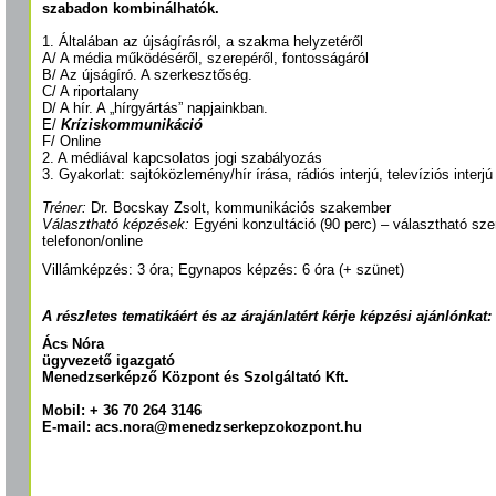
szabadon kombinálhatók.
1. Általában az újságírásról, a szakma helyzetéről
A/ A média működéséről, szerepéről, fontosságáról
B/ Az újságíró. A szerkesztőség.
C/ A riportalany
D/ A hír. A „hírgyártás” napjainkban.
E/
Kríziskommunikáció
F/ Online
2. A médiával kapcsolatos jogi szabályozás
3. Gyakorlat: sajtóközlemény/hír írása, rádiós interjú, televíziós interjú
Tréner:
Dr. Bocskay Zsolt, kommunikációs szakember
Választható képzések:
Egyéni konzultáció (90 perc) – választható sz
telefonon/online
Villámképzés: 3 óra; Egynapos képzés: 6 óra (+ szünet)
A részletes tematikáért és az árajánlatért kérje képzési ajánlónkat:
Ács Nóra
ügyvezető igazgató
Menedzserképző Központ és Szolgáltató Kft.
Mobil: + 36 70 264 3146
E-mail: acs.nora@menedzserkepzokozpont.hu