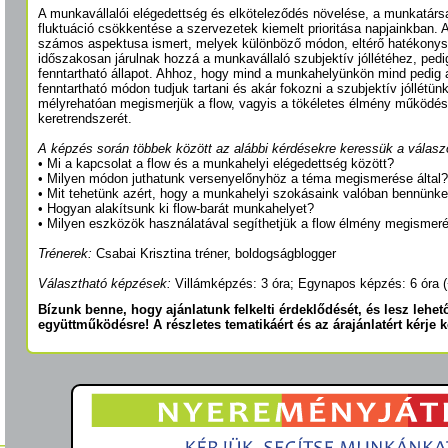
A munkavállalói elégedettség és elköteleződés növelése, a munkatárs
fluktuáció csökkentése a szervezetek kiemelt prioritása napjainkban. 
számos aspektusa ismert, melyek különböző módon, eltérő hatékonys
időszakosan járulnak hozzá a munkavállaló szubjektív jóllétéhez, pedi
fenntartható állapot. Ahhoz, hogy mind a munkahelyünkön mind pedig
fenntartható módon tudjuk tartani és akár fokozni a szubjektív jóllétün
mélyrehatóan megismerjük a flow, vagyis a tökéletes élmény működés
keretrendszerét.
A képzés során többek között az alábbi kérdésekre keressük a válasz
• Mi a kapcsolat a flow és a munkahelyi elégedettség között?
• Milyen módon juthatunk versenyelőnyhöz a téma megismerése által?
• Mit tehetünk azért, hogy a munkahelyi szokásaink valóban bennünke
• Hogyan alakítsunk ki flow-barát munkahelyet?
• Milyen eszközök használatával segíthetjük a flow élmény megismeré
Trénerek:
Csabai Krisztina tréner, boldogságblogger
Választható képzések:
Villámképzés: 3 óra; Egynapos képzés: 6 óra (
Bízunk benne, hogy ajánlatunk felkelti érdeklődését, és lesz lehet
együttműködésre! A részletes tematikáért és az árajánlatért kérje 