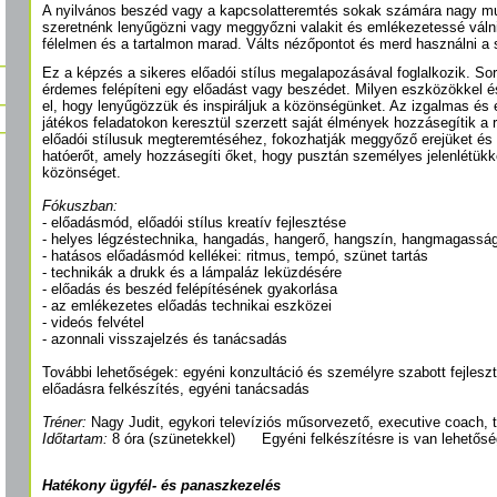
A nyilvános beszéd vagy a kapcsolatteremtés sokak számára nagy 
szeretnénk lenyűgözni vagy meggyőzni valakit és emlékezetessé váln
félelmen és a tartalmon marad. Válts nézőpontot és merd használni a
Ez a képzés a sikeres előadói stílus megalapozásával foglalkozik. S
érdemes felépíteni egy előadást vagy beszédet. Milyen eszközökkel é
el, hogy lenyűgözzük és inspiráljuk a közönségünket. Az izgalmas és
játékos feladatokon keresztül szerzett saját élmények hozzásegítik a
előadói stílusuk megteremtéséhez, fokozhatják meggyőző erejüket és f
hatóerőt, amely hozzásegíti őket, hogy pusztán személyes jelenlétük
közönséget.
Fókuszban:
- előadásmód, előadói stílus kreatív fejlesztése
- helyes légzéstechnika, hangadás, hangerő, hangszín, hangmagassá
- hatásos előadásmód kellékei: ritmus, tempó, szünet tartás
- technikák a drukk és a lámpaláz leküzdésére
- előadás és beszéd felépítésének gyakorlása
- az emlékezetes előadás technikai eszközei
- videós felvétel
- azonnali visszajelzés és tanácsadás
További lehetőségek: egyéni konzultáció és személyre szabott fejleszt
előadásra felkészítés, egyéni tanácsadás
Tréner:
Nagy Judit, egykori televíziós műsorvezető, executive coach, t
Időtartam:
8 óra (szünetekkel) Egyéni felkészítésre is van lehetősé
Hatékony ügyfél- és panaszkezelés