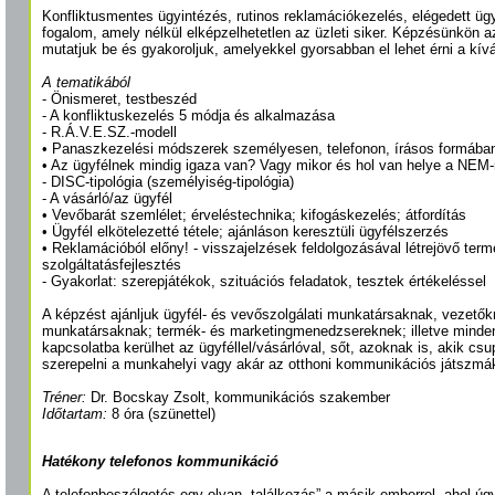
Konfliktusmentes ügyintézés, rutinos reklamációkezelés, elégedett üg
fogalom, amely nélkül elképzelhetetlen az üzleti siker. Képzésünkön a
mutatjuk be és gyakoroljuk, amelyekkel gyorsabban el lehet érni a kív
A tematikából
- Önismeret, testbeszéd
- A konfliktuskezelés 5 módja és alkalmazása
- R.Á.V.E.SZ.-modell
• Panaszkezelési módszerek személyesen, telefonon, írásos formában
• Az ügyfélnek mindig igaza van? Vagy mikor és hol van helye a NEM
- DISC-tipológia (személyiség-tipológia)
- A vásárló/az ügyfél
• Vevőbarát szemlélet; érveléstechnika; kifogáskezelés; átfordítás
• Ügyfél elkötelezetté tétele; ajánláson keresztüli ügyfélszerzés
• Reklamációból előny! - visszajelzések feldolgozásával létrejövő term
szolgáltatásfejlesztés
- Gyakorlat: szerepjátékok, szituációs feladatok, tesztek értékeléssel
A képzést ajánljuk ügyfél- és vevőszolgálati munkatársaknak, vezetők
munkatársaknak; termék- és marketingmenedzsereknek; illetve minden
kapcsolatba kerülhet az ügyféllel/vásárlóval, sőt, azoknak is, akik c
szerepelni a munkahelyi vagy akár az otthoni kommunikációs játszmá
Tréner:
Dr. Bocskay Zsolt, kommunikációs szakember
Időtartam:
8 óra (szünettel)
Hatékony telefonos kommunikáció
A telefonbeszélgetés egy olyan „találkozás” a másik emberrel, ahol úgy