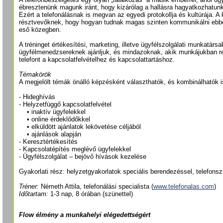
ébresztenünk magunk iránt, hogy kizárólag a hallásra hagyatkozhatun
Ezért a telefonálásnak is megvan az egyedi protokollja és kultúrája. 
résztvevőknek, hogy hogyan tudnak magas szinten kommunikálni ebbe
eső közegben.
A tréninget értékesítési, marketing, illetve ügyfélszolgálati munkatárs
ügyfélmenedzsereknek ajánljuk, és mindazoknak, akik munkájukban r
telefont a kapcsolatfelvételhez és kapcsolattartáshoz.
Témakörök
A megjelölt témák önálló képzésként választhatók, és kombinálhatók is
- Hideghívás
- Helyzetfüggő kapcsolatfelvétel
• inaktív ügyfelekkel
• online érdeklődőkkel
• elküldött ajánlatok lekövetése céljából
• ajánlások alapján
- Keresztértékesítés
- Kapcsolatépítés meglévő ügyfelekkel
- Ügyfélszolgálat – bejövő hívások kezelése
Gyakorlati rész: helyzetgyakorlatok speciális berendezéssel, telefonsz
Tréner:
Németh Attila, telefonálási specialista (
www.telefonalas.com
)
Időtartam:
1-3 nap, 8 órában (szünettel)
Flow élmény a munkahelyi elégedettségért