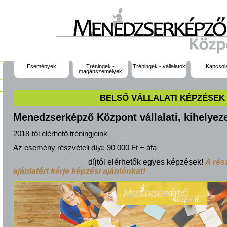
Események
Tréningek -
Tréningek - vállalatok
Kapcsol
magánszemélyek
BELSŐ VÁLLALATI KÉPZÉSEK
Menedzserképző Központ vállalati, kihelyez
2018-tól elérhető tréningjeink
Az esemény részvételi díja:
90 000 Ft + áfa
díjtól elérhetők egyes képzések!
A rés
ajánlatért kérje képzési ajánlónkat!