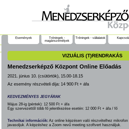
Események
Tréningek -
Tréningek - vállalatok
Kapcsol
magánszemélyek
VIZUÁLIS (T)RENDRAKÁS
Menedzserképző Központ Online Előadás
2021. június 10. (csütörtök), 15.00-18.15
Az esemény részvételi díja:
14 900 Ft + áfa
KEDVEZMÉNYES JEGYÁRAK
Május 28-ig (péntek): 12 500 Ft + áfa
Egy szervezettől több fő jelentkezése esetén: 12 000 Ft + áfa / fő
Technikai információk:
Az online képzésen való részvételhez mikrofon
javasoljuk. A képzéshez a Zoom nevű meeting szoftvert használjuk.