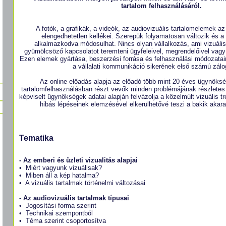
tartalom felhasználásáról.
A fotók, a grafikák, a videók, az audiovizuális tartalomelemek a
elengedhetetlen kellékei. Szerepük folyamatosan változik és a 
alkalmazkodva módosulhat. Nincs olyan vállalkozás, ami vizuális 
gyümölcsöző kapcsolatot teremteni ügyfeleivel, megrendelőivel vagy
Ezen elemek gyártása, beszerzési forrása és felhasználási módozata
a vállalati kommunikáció sikerének első számú zálo
Az online előadás alapja az előadó több mint 20 éves ügynöksé
tartalomfelhasználásban részt vevők minden problémájának részletes 
képviselt ügynökségek adatai alapján felvázolja a közelmúlt vizuális tre
hibás lépéseinek elemzésével elkerülhetővé teszi a bakik akar
Tematika
- Az emberi és üzleti vizualitás alapjai
• Miért vagyunk vizuálisak?
• Miben áll a kép hatalma?
• A vizuális tartalmak történelmi változásai
- Az audiovizuális tartalmak típusai
• Jogosítási forma szerint
• Technikai szempontból
• Téma szerint csoportosítva