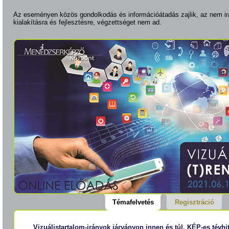
Az eseményen közös gondolkodás és információátadás zajlik, az nem ir
kialakításra és fejlesztésre, végzettséget nem ad.
Témafelvetés
Regisztráció
Vizuálistartalom-irányok járványon innen és túl. KÉP-es tévhit