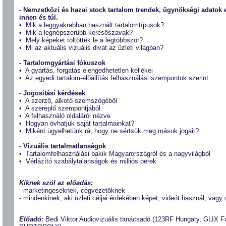
- Nemzetközi és hazai stock tartalom trendek, ügynökségi adatok
innen és túl.
• Mik a leggyakrabban használt tartalomtípusok?
• Mik a legnépszerűbb keresőszavak?
• Mely képeket töltötték le a legtöbbször?
• Mi az aktuális vizuális divat az üzleti világban?
- Tartalomgyártási fókuszok
• A gyártás, forgatás elengedhetetlen kellékei
• Az egyedi tartalom-előállítás felhasználási szempontok szerint
- Jogosítási kérdések
• A szerző, alkotó szemszögéből
• A szereplő szempontjából
• A felhasználó oldaláról nézve
• Hogyan óvhatjuk saját tartalmainkat?
• Miként ügyelhetünk rá, hogy ne sértsük meg mások jogait?
- Vizuális tartalmatlanságok
• Tartalomfelhasználási bakik Magyarországról és a nagyvilágból
• Vérlázító szabálytalanságok és milliós perek
Kiknek szól az előadás:
- marketingeseknek, cégvezetőknek
- mindenkinek, aki üzleti céljai érdekében képet, videót használ, vagy
Előadó:
Bedi Viktor Audiovizuális tanácsadó (123RF Hungary, GLIX 