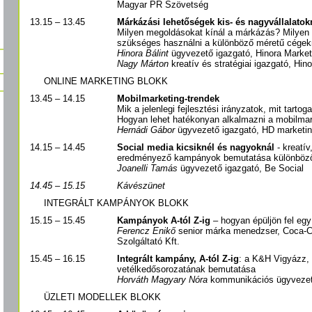
Magyar PR Szövetség
13.15 – 13.45
Márkázási lehetőségek kis- és nagyvállalatok
Milyen megoldásokat kínál a márkázás? Milyen
szükséges használni a különböző méretű cégek
Hinora Bálint
ügyvezető igazgató, Hinora Market
Nagy Márton
kreatív és stratégiai igazgató, Hin
ONLINE MARKETING BLOKK
13.45 – 14.15
Mobilmarketing-trendek
Mik a jelenlegi fejlesztési irányzatok, mit tarto
Hogyan lehet hatékonyan alkalmazni a mobilmar
Hernádi Gábor
ügyvezető igazgató, HD marketi
14.15 – 14.45
Social media kicsiknél és nagyoknál
- kreatív
eredményező kampányok bemutatása különböző 
Joanelli Tamás
ügyvezető igazgató, Be Social
14.45 – 15.15
Kávészünet
INTEGRÁLT KAMPÁNYOK BLOKK
15.15 – 15.45
Kampányok A-tól Z-ig
– hogyan épüljön fel egy
Ferencz Enikő
senior márka menedzser, Coca-C
Szolgáltató Kft.
15.45 – 16.15
Integrált kampány, A-tól Z-ig
: a K&H Vigyázz,
vetélkedősorozatának bemutatása
Horváth Magyary Nóra
kommunikációs ügyvezet
ÜZLETI MODELLEK BLOKK