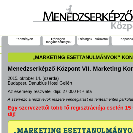
Események
Tréningek -
Tréningek - vállalatok
Kapcsol
magánszemélyek
„MARKETING ESETTANULMÁNYOK” KON
Menedzserképző Központ VII. Marketing Kon
2015. október 14. (szerda)
Budapest, Danubius Hotel Gellért
Az esemény részvételi díja:
27 000 Ft + áfa
A szervező a résztvevők részére vendéglátást és térítésmentes parkolást
Egy szervezettől több fő regisztrációja esetén 15 9
díj!