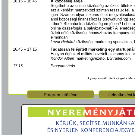
16.15 – 16.45
A közösség ereje
Segíthet-e az online közösség az üzleti ötlete
ezt a kérdést nemzetközi szinten tesszük fel, 
igen. Számos olyan sikeres ötlet megvalósulás
ahol közösségi finanszírozás (crowdfunding) seg
itthon? Bízhatunk a közösség erejében? Lehet al
online összefogás a pályázatoknak? A lehetőség
üzleti célú közösségi finanszírozás kampány ötl
elmondani.
Lévai Richárd
közösségi marketing specialista, 
16.45 – 17.15
Tudatosan felépített marketing egy startupnál
Hogyan érjünk el milliós bevételt alacsony költ
Kondor Albert
marketingvezető, BStrader.com
17.15 –
Programzárás
A programváltoztatás jogát a Men
Program letöltése
Jelentkezési l