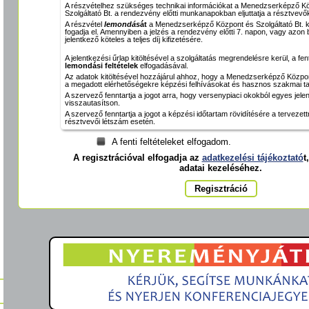
A részvételhez szükséges technikai információkat a Menedzserképző K
Szolgáltató Bt. a rendezvény előtti munkanapokban eljuttatja a résztvevők
A részvétel
lemondás
át
a Menedzserképző Központ és Szolgáltató Bt. k
fogadja el. Amennyiben a jelzés a rendezvény előtti 7. napon, vagy azon be
jelentkező köteles a teljes díj kifizetésére.
A jelentkezési űrlap kitöltésével a szolgáltatás megrendelésre kerül, a fen
lemondási feltételek
elfogadásával.
Az adatok kitöltésével hozzájárul ahhoz, hogy a Menedzserképző Központ
a megadott elérhetőségekre képzési felhívásokat és hasznos szakmai ta
A szervező fenntartja a jogot arra, hogy versenypiaci okokból egyes jel
visszautasítson.
A szervező fenntartja a jogot a képzési időtartam rövidítésére a tervezet
résztvevői létszám esetén.
A fenti feltételeket elfogadom.
A regisztrációval elfogadja az
adatkezelési tájékoztató
t
adatai kezeléséhez.