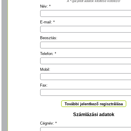
A *-gal jelölt adatok kitöltése kötelező!
Név: *
E-mail: *
Beosztás:
Telefon: *
Mobil:
Fax:
További jelentkező regisztrálása
Számlázási adatok
Cégnév: *