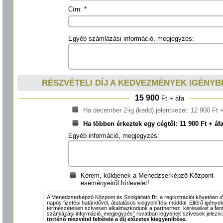
Cím: *
Egyéb számlázási információ, megjegyzés:
RÉSZVÉTELI DÍJ A KEDVEZMÉNYEK IGÉNYB
15 900
Ft + áfa
Ha december 2-ig (kedd) jelentkezel: 12 900 Ft 
Ha többen érkeztek egy cégtől: 11 900 Ft + áfa
Egyéb információ, megjegyzés:
Kérem, küldjenek a Menedzserképző Központ
eseményeiről hírlevelet!
A Menedzserképző Központ és Szolgáltató Bt. a regisztrációt követően
d
napos fizetési határidővel, átutalásos kiegyenlítési móddal. Eltérő igénye
természetesen szívesen alkalmazkodunk a partnerhez, kéréseiket a fent
számlázási információ, megjegyzés” rovatban legyenek szívesek jelezni
történő részvétel feltétele a díj előzetes kiegyenlítése.