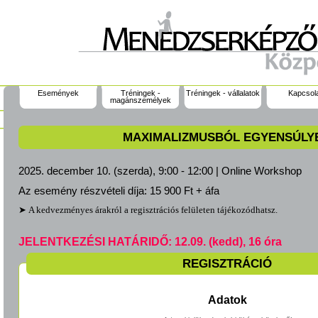
Események
Tréningek -
Tréningek - vállalatok
Kapcsol
magánszemélyek
MAXIMALIZMUSBÓL EGYENSÚLY
2025. december 10. (szerda), 9:00 - 12:00 | Online Workshop
Az esemény részvételi díja:
15 900 Ft + áfa
➤ A kedvezményes árakról a regisztrációs felületen tájékozódhatsz.
JELENTKEZÉSI HATÁRIDŐ: 12.09. (kedd), 16 óra
REGISZTRÁCIÓ
Adatok